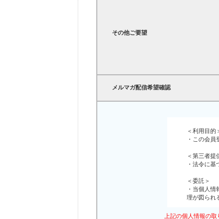
その他ご要望
メルマガ配信希望確認
＜利用目的
・この会員
＜第三者提
・法令に基
＜委託＞
・当個人情
理が図られ
＜開示等の
上記の個人情報の取