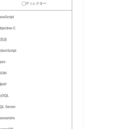
ディレクター
avaScript
bjective-C
C言語
ctionScript
pex
SON
BAP
ySQL
QL Server
assandra