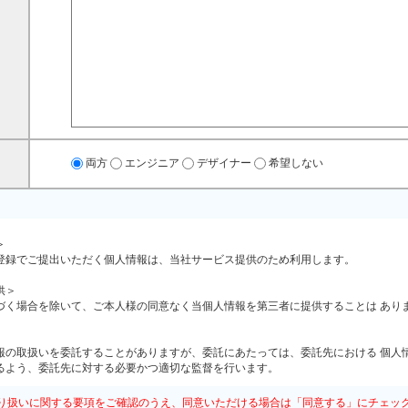
両方
エンジニア
デザイナー
希望しない
＞
登録でご提出いただく個人情報は、当社サービス提供のため利用します。
供＞
づく場合を除いて、ご本人様の同意なく当個人情報を第三者に提供することは あり
報の取扱いを委託することがありますが、委託にあたっては、委託先における 個人
るよう、委託先に対する必要かつ適切な監督を行います。
お求め＞
り扱いに関する要項をご確認のうえ、同意いただける場合は「同意する」にチェッ