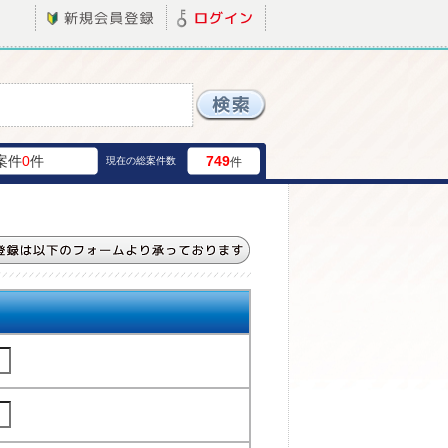
案件
0
件
749
現在の総案件数
件