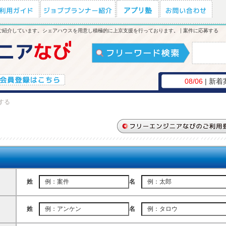
紹介しています。シェアハウスを用意し積極的に上京支援を行っております。 | 案件に応募する
08/06
| 新着
する
姓
名
姓
名