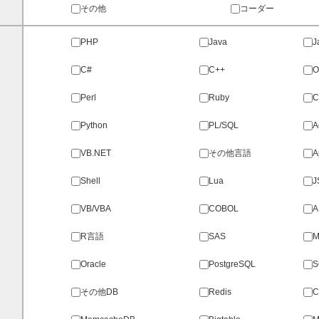
その他
コーダー
PHP
Java
J
C#
C++
O
Perl
Ruby
Python
PL/SQL
A
VB.NET
その他言語
A
Shell
Lua
J
VB/VBA
COBOL
A
R言語
SAS
M
Oracle
PostgreSQL
S
その他DB
Redis
C