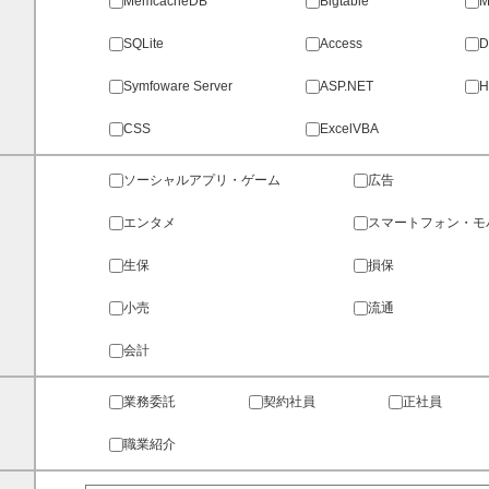
MemcacheDB
Bigtable
M
SQLite
Access
D
Symfoware Server
ASP.NET
H
CSS
ExcelVBA
ソーシャルアプリ・ゲーム
広告
エンタメ
スマートフォン・モ
生保
損保
小売
流通
会計
業務委託
契約社員
正社員
職業紹介