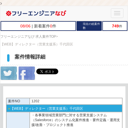
>
Toggle
naviga
現在の総案件
08/06
| 新着案件
0
件
749
件
数
フリーエンジニアなび 求人案件TOP
>
【WEB】ディレクター（営業支援系）千代田区
案件情報詳細
案件NO
1202
»
【WEB】ディレクター（営業支援系）千代田区
・各事業領域営業部門に対する営業支援システム
（Salesforce）のシステム化案件推進・要件定義・運用支
援/改善・プロジェクト推進