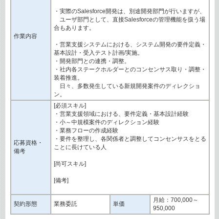
・実際のSalesforce開発は、別途開発部門が行いますが、
ユーザ部門として、直接Salesforceの管理機能を扱う場
合もあります。
作業内容
・営業支援システムにおける、システム開発の要件定義・
基本設計・受入テスト計画/実施。
・開発部門との連携・調整。
・社内各ステークホルダーとのコンセンサス取り・調整・
装着推進。
日々、多数発生している新規開発案件のディレクショ
ン。
[必須スキル]
・営業支援領域における、要件定義・基本設計経験
・小～中規模案件のディレクション経験
・業務フローの作成経験
・要件を整理し、各関係者と調整してコンセンサスをとる
応募資格・
ことに長けている人
備考
[尚可スキル]
[備考]
月給：700,000～
契約形態
業務委託
単価
950,000