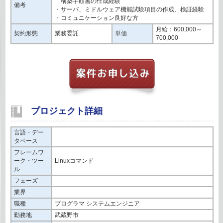
構築手順書の作成経験
備考
・サーバ、ミドルウェア機能試験項目の作成、検証経験
・コミュニケーション良好な方
月給：600,000～
契約形態
業務委託
単価
700,000
プロジェクト詳細
言語・デー
タベース
フレームワ
ーク・ツー
Linuxコマンド
ル
フェーズ
業界
職種
プログラマ システムエンジニア
勤務地
武蔵野市