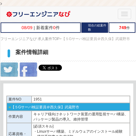
>
Toggle
naviga
現在の総案件
08/09
| 新着案件
0
件
749
件
数
フリーエンジニアなび 求人案件TOP
>
【５Gサーバ検証要員＠西久保】武蔵野市
案件情報詳細
案件NO
1951
»
【５Gサーバ検証要員＠西久保】武蔵野市
キャリア様向けネットワーク装置の運用監視サーバ構築、
作業内容
パッケージ製品の導入、維持管理
[必須スキル]
・Linuxサーバ構築、ミドルウェアのインストール経験
応募資格・