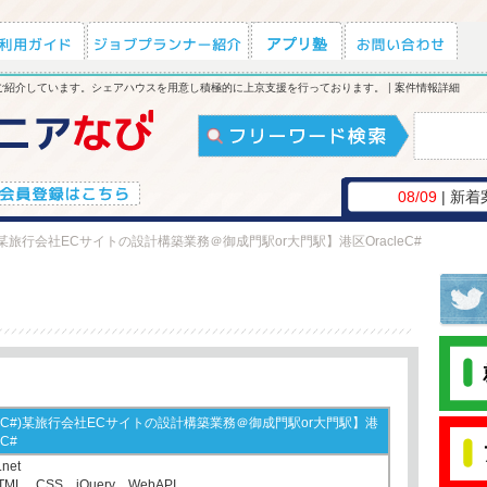
紹介しています。シェアハウスを用意し積極的に上京支援を行っております。 | 案件情報詳細
08/09
| 新着
)某旅行会社ECサイトの設計構築業務＠御成門駅or大門駅】港区OracleC#
(C#)某旅行会社ECサイトの設計構築業務＠御成門駅or大門駅】港
eC#
net
ML、CSS、jQuery、WebAPI