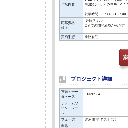
作業内容
※開発ツールはVisual S
就業時間 9：00～18：0
[必須スキル]
応募資格・
C＃での開発経験がある方
備考
契約形態
業務委託
プロジェクト詳細
言語・デー
Oracle C#
タベース
フレームワ
ーク・ツー
ル
フェーズ
運用 開発 テスト 設計
業界