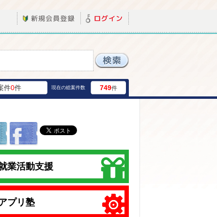
案件
0
件
749
現在の総案件数
件
就業活動支援
アプリ塾