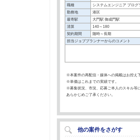
職種
システムエンジニア プログ
勤務地
港区
最寄駅
大門駅 御成門駅
清算
140～180
契約期間
随時～長期
担当ジョブプランナーからのコメント
※本案件の再配信・媒体への掲載はお控え
※単価はこれまでの実績です。
※募集状況、市況、応募ご本人のスキル等
あらかじめご了承ください。
他の案件をさがす