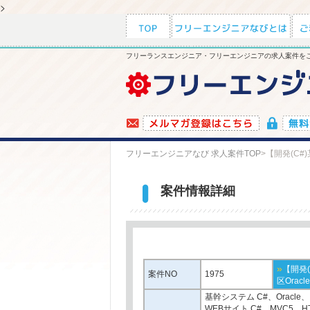
>
フリーランスエンジニア・フリーエンジニアの求人案件をご
フリーエンジニアなび 求人案件TOP
>
【開発(C#
案件情報詳細
»
【開発
案件NO
1975
区Oracl
基幹システム C#、Oracle、.
WEBサイト C#、MVC5、HT