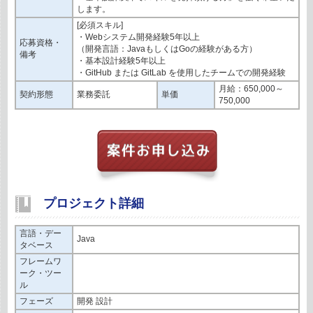
します。
[必須スキル]
・Webシステム開発経験5年以上
応募資格・
（開発言語：JavaもしくはGoの経験がある方）
備考
・基本設計経験5年以上
・GitHub または GitLab を使用したチームでの開発経験
月給：650,000～
契約形態
業務委託
単価
750,000
プロジェクト詳細
言語・デー
Java
タベース
フレームワ
ーク・ツー
ル
フェーズ
開発 設計