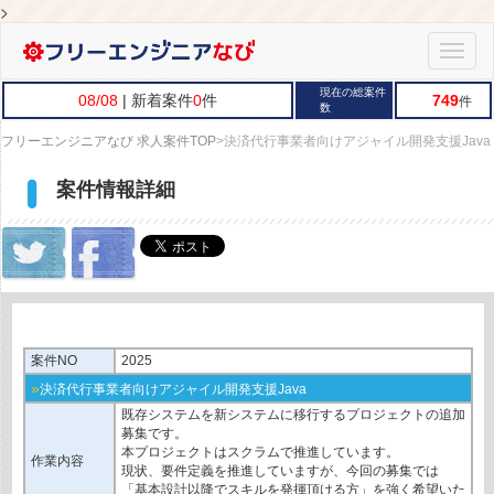
>
Toggle
naviga
現在の総案件
08/08
| 新着案件
0
件
749
件
数
フリーエンジニアなび 求人案件TOP
>
決済代行事業者向けアジャイル開発支援Java
案件情報詳細
案件NO
2025
»
決済代行事業者向けアジャイル開発支援Java
既存システムを新システムに移行するプロジェクトの追加
募集です。
本プロジェクトはスクラムで推進しています。
作業内容
現状、要件定義を推進していますが、今回の募集では
「基本設計以降でスキルを発揮頂ける方」を強く希望いた