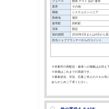
フェーズ
開発 テスト 設計 運用
業界
その他
職種
システムエンジニア
勤務地
港区
最寄駅
田町駅
清算
固定
契約期間
2016年3月または4月から長
担当ジョブプランナーからのコメント
※本案件の再配信・媒体への掲載はお控え
※単価はこれまでの実績です。
※募集状況、市況、応募ご本人のスキル等
あらかじめご了承ください。
他の案件をさがす