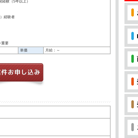
発経験（5年以上）
ge）経験者
ン重要
単価
月給：～