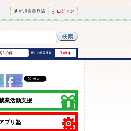
案件
0
件
749
現在の総案件数
件
就業活動支援
アプリ塾