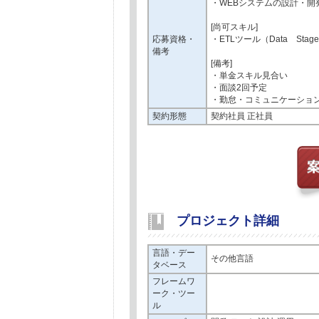
・WEBシステムの設計・開
[尚可スキル]
応募資格・
・ETLツール（Data Sta
備考
[備考]
・単金スキル見合い
・面談2回予定
・勤怠・コミュニケーショ
契約形態
契約社員 正社員
プロジェクト詳細
言語・デー
その他言語
タベース
フレームワ
ーク・ツー
ル