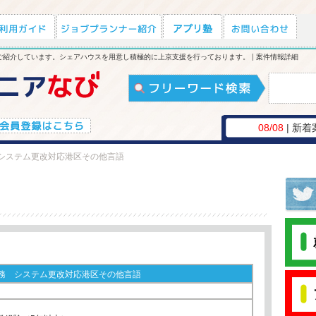
紹介しています。シェアハウスを用意し積極的に上京支援を行っております。 | 案件情報詳細
08/08
| 新着
システム更改対応港区その他言語
務 システム更改対応港区その他言語