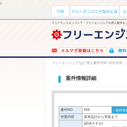
>
フリーランスエンジニア・フリーエンジニアの求人案件をご
フリーエンジニアなび 求人案件TOP
>
基幹業務 
案件情報詳細
案件NO
656
»
基幹業
作業内容
基本設計から実装まで
[必須スキル]