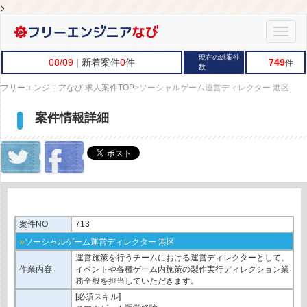
>
Toggle
naviga
現在の総案件
08/09
| 新着案件
0
件
749
件
数
フリーエンジニアなび 求人案件TOP
>
ソーシャルゲーム運営ディレクター 港区
案件情報詳細
案件NO
713
»
ソーシャルゲーム運営ディレクター 港区
運営施策を行うチームにおける運営ディレクターとして、
作業内容
イベントや各種ゲーム内施策の製作実行ディレクション業
務全般を担当していただきます。
[必須スキル]