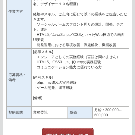
名、デザイナー１０名程度）
作業内容
経験やスキル、ご志向に応じて以下の業務をご担当いただ
きます。
・ソーシャルゲームのフロント周りの設計、開発、テス
ト、運用
・HTML5／JavaScript／CSSといったWeb技術での画面
UI実装
・開発運用における環境改善、課題解決、機能改善
[必須スキル]
・エンジニアとしての実務経験（言語は問いません）
・HTML5、CSS3、js、jQueryの実務経験
・コミュニケーション能力に優れている方
応募資格・
[尚可スキル]
備考
・php、mySQLの実務経験
・ゲーム開発、運営経験
[備考]
月給：300,000～
契約形態
業務委託
単価
600,000