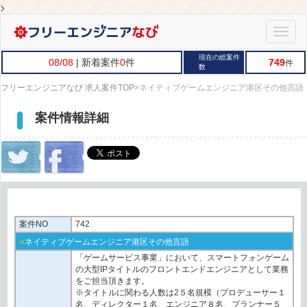
>
Toggle
naviga
現在の総案件
08/08
| 新着案件
0
件
749
件
数
フリーエンジニアなび 求人案件TOP
>
ネイティブゲームエンジニア港区その他言語
案件情報詳細
案件NO
742
»
ネイティブゲームエンジニア港区その他言語
「ゲームサービス事業」において、スマートフォンゲーム
の大型IPタイトルのフロントエンドエンジニアとして業務
をご担当頂きます。
※タイトルに関わる人数は2５名規模（プロデューサー１
名、ディレクター１名、エンジニア８名、プランナー５