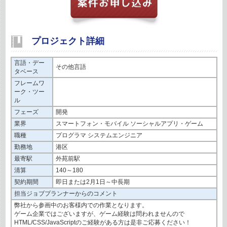
プロジェクト詳細
言語・デー
その他言語
タベース
フレームワ
ーク・ツー
ル
フェーズ
開発
業界
スマートフォン・モバイル ソーシャルアプリ・ゲーム
職種
プログラマ システムエンジニア
勤務地
港区
最寄駅
外苑前駅
清算
140～180
契約期間
即日または2月1日～中長期
担当ジョブプランナーからのコメント
弊社から参画中のお客様内での作業となります。
ゲーム企業ではございますが、ゲーム経験は問われませんので
HTML/CSS/JavaScriptのご経験がある方は是非ご応募ください！