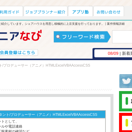
紹介しています。シェアハウスを用意し積極的に上京支援を行っております。 | 案件情報詳細
08/09
| 新着
/プロデューサー（アニメ）HTMLExcelVBAAccessCSS
ント/プロデューサー（アニメ）HTMLExcelVBAAccessCSS
ントとして、
ールや電話連絡
広報素材の確認など