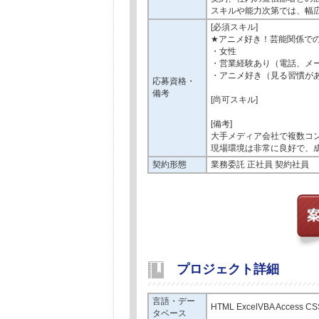
スキルや能力次第では、幅
[必須スキル]
★アニメ好き！芸能関係で
・女性
・営業経験あり（電話、メ
・アニメ好き（見る習慣が
応募資格・
備考
[尚可スキル]
[備考]
大手メディア会社で複数コ
現場環境は非常に良好で、
契約形態
業務委託 正社員 契約社員
プロジェクト詳細
言語・デー
HTML ExcelVBA Access CS
タベース