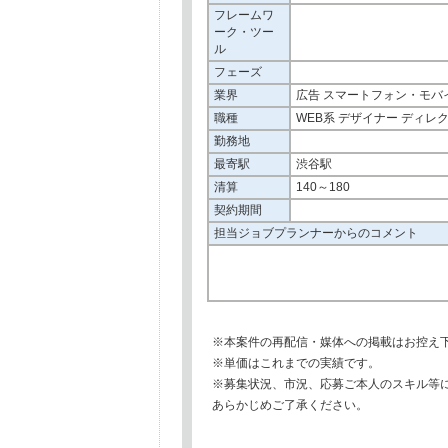
フレームワ
ーク・ツー
ル
フェーズ
業界
広告 スマートフォン・モバ
職種
WEB系 デザイナー ディレ
勤務地
最寄駅
渋谷駅
清算
140～180
契約期間
担当ジョブプランナーからのコメント
※本案件の再配信・媒体への掲載はお控え
※単価はこれまでの実績です。
※募集状況、市況、応募ご本人のスキル等
あらかじめご了承ください。