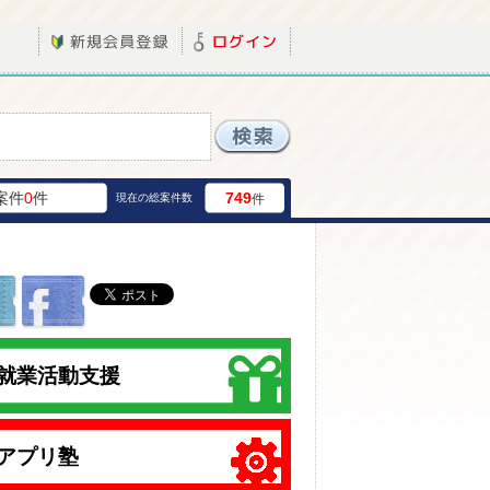
案件
0
件
749
現在の総案件数
件
就業活動支援
アプリ塾