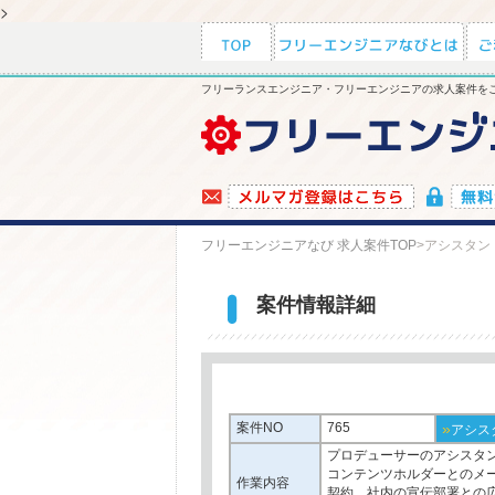
>
フリーランスエンジニア・フリーエンジニアの求人案件をご
フリーエンジニアなび 求人案件TOP
>
アシスタント
案件情報詳細
案件NO
765
»
アシスタ
プロデューサーのアシスタ
コンテンツホルダーとのメ
作業内容
契約、社内の宣伝部署との