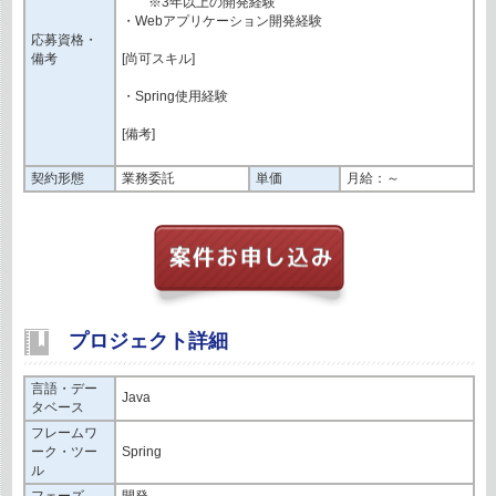
※3年以上の開発経験
・Webアプリケーション開発経験
応募資格・
備考
[尚可スキル]
・Spring使用経験
[備考]
契約形態
業務委託
単価
月給：～
プロジェクト詳細
言語・デー
Java
タベース
フレームワ
ーク・ツー
Spring
ル
フェーズ
開発