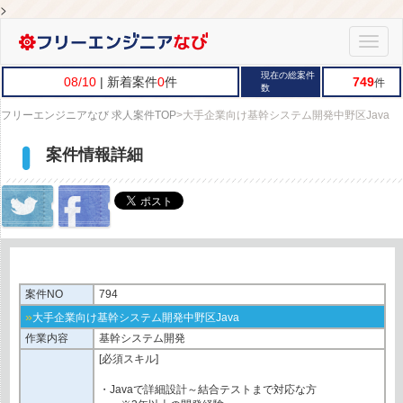
>
Toggle
naviga
現在の総案件
08/10
| 新着案件
0
件
749
件
数
フリーエンジニアなび 求人案件TOP
>
大手企業向け基幹システム開発中野区Java
案件情報詳細
案件NO
794
»
大手企業向け基幹システム開発中野区Java
作業内容
基幹システム開発
[必須スキル]
・Javaで詳細設計～結合テストまで対応な方