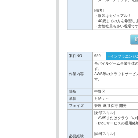
・メール、チャット、電
[備考]
・服装はカジュアル！
・40歳までの方を希望し
・女性社員も多い現場で
案件NO
659
»
インフラエンジ
モバイルゲーム事業全体
す。
作業内容
AWS等のクラウドサービ
す。
場所
中野区
単価
月給：～
フェイズ
管理 運用 保守 開発
[必須スキル]
・AWSまたはクラウドの
・BtoCサービスの運用経
[尚可スキル]
必要経験