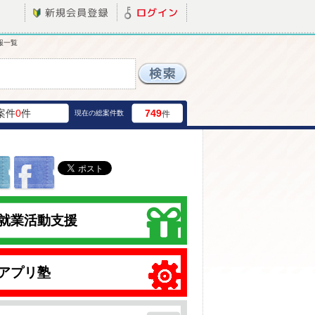
報一覧
案件
0
件
749
現在の総案件数
件
就業活動支援
アプリ塾