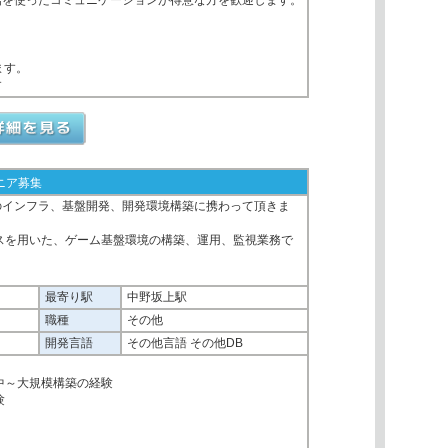
話を使ったコミュニケーションが得意な方を歓迎します。
ます。
す
ニア募集
のインフラ、基盤開発、開発環境構築に携わって頂きま
スを用いた、ゲーム基盤環境の構築、運用、監視業務で
最寄り駅
中野坂上駅
職種
その他
開発言語
その他言語 その他DB
中～大規模構築の経験
験