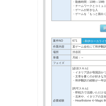
・勤務時間：10時～19時
・チームワークとコミュ
・ゲームが好きな人
・ゲームを「もっと面白
案件NO
671
»
和伊ローカライ
作業内容
某ゲーム会社にて和伊翻
場所
渋谷区
単価
月給：～
フェイズ
[必須スキル]
・イタリア語が母国語か
・文章を書くのが好きな
・和伊翻訳の経験が一年
[尚可スキル]
・即戦力で活躍いただけ
・北米や、イタリアの文
必要経験
・Hearthstone や Mag