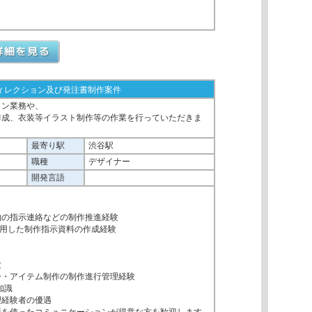
ィレクション及び発注書制作案件
ョン業務や、
作成、衣装等イラスト制作等の作業を行っていただきま
最寄り駅
渋谷駅
職種
デザイナー
開発言語
物の指示連絡などの制作推進経験
ntを使用した制作指示資料の作成経験
験
ー・アイテム制作の制作進行管理経験
知識
理経験者の優遇