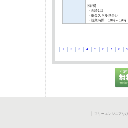
[備考]
・面談1回
・単金スキル見合い
・就業時間 10時～19時
1
2
3
4
5
6
7
8
フリーエンジニアなび