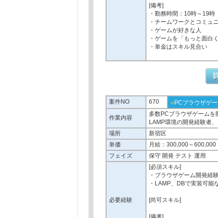
[備考]
・勤務時間：10時～19時
・チームワークとコミュ
・ゲームが好きな人
・ゲームを「もっと面白
・単金はスキル見合い
案件NO
670
»
PCブラウザゲー
多数PCブラウザゲームを
作業内容
LAMP環境の開発経験者、
場所
新宿区
単価
月給：300,000～600,000
フェイズ
保守 開発 テスト 運用
[必須スキル]
・ブラウザゲーム開発経
・LAMP、DBで実装可能
必要経験
[尚可スキル]
[備考]