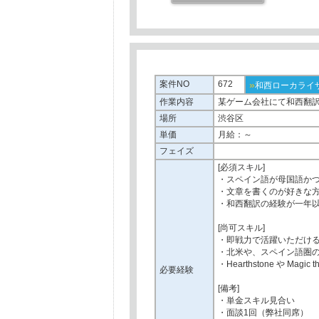
案件NO
672
»
和西ローカライ
作業内容
某ゲーム会社にて和西翻
場所
渋谷区
単価
月給：～
フェイズ
[必須スキル]
・スペイン語が母国語か
・文章を書くのが好きな
・和西翻訳の経験が一年
[尚可スキル]
・即戦力で活躍いただけ
・北米や、スペイン語圏
・Hearthstone や Mag
必要経験
[備考]
・単金スキル見合い
・面談1回（弊社同席）