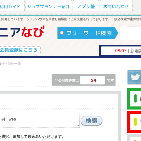
紹介しています。シェアハウスを用意し積極的に上京支援を行っております。 | 絞込検索の案件情
08/07
| 新着
案件情報一覧
2
非公開案件数は
です
件
を選択、追加して絞込みいただけます。