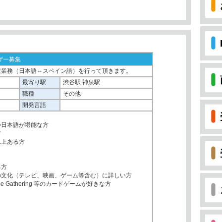
ザー募集
訳業務（日本語⇔スペイン語）を行って頂きます。
最寄り駅
渋谷駅 神泉駅
職種
その他
開発言語
つ日本語が堪能な方
方
以上ある方
る方
の文化（テレビ、映画、ゲーム等含む）に詳しい方
ic the Gathering 等のカードゲームが好きな方