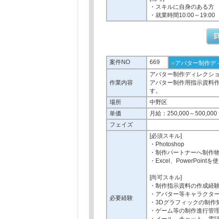
・スキルに自身のある方
・就業時間10:00～19:00
案件NO
669
»
アバター制作デ
アバター制作ディレクシ
作業内容
アバター制作用指示資料
す。
場所
中野区
単価
月給：250,000～500,000
フェイズ
[必須スキル]
・Photoshop
・制作パートナーへ制作
・Excel、PowerPoi
[尚可スキル]
・制作指示資料の作成経
・アバター等キャラクタ
必要経験
・3Dグラフィックの制作
・ゲーム等の制作進行管