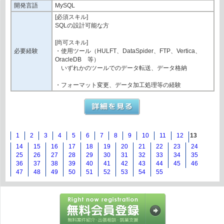
開発言語
MySQL
[必須スキル]
SQLの設計可能な方
[尚可スキル]
必要経験
・使用ツール（HULFT、DataSpider、FTP、Vertica、
OracleDB 等）
いずれかのツールでのデータ転送、データ格納
・フォーマット変更、データ加工処理等の経験
1
2
3
4
5
6
7
8
9
10
11
12
13
14
15
16
17
18
19
20
21
22
23
24
25
26
27
28
29
30
31
32
33
34
35
36
37
38
39
40
41
42
43
44
45
46
47
48
49
50
51
52
53
54
55