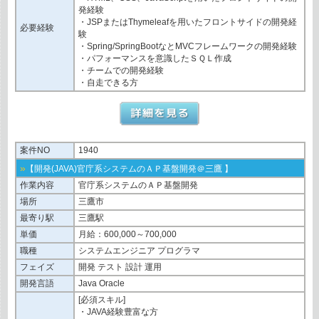
発経験
・JSPまたはThymeleafを用いたフロントサイドの開発経
必要経験
験
・Spring/SpringBootなとMVCフレームワークの開発経験
・パフォーマンスを意識したＳＱＬ作成
・チームでの開発経験
・自走できる方
案件NO
1940
»
【開発(JAVA)官庁系システムのＡＰ基盤開発＠三鷹 】
作業内容
官庁系システムのＡＰ基盤開発
場所
三鷹市
最寄り駅
三鷹駅
単価
月給：600,000～700,000
職種
システムエンジニア プログラマ
フェイズ
開発 テスト 設計 運用
開発言語
Java Oracle
[必須スキル]
・JAVA経験豊富な方