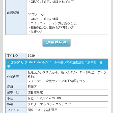
・ORACLE対応の経験あれば尚可
必要経験
[尚可スキル]
・ORACLE対応の経験
・コミュニケーション力があること。
・積極的に取り組める方/明るい方
・健康な方
案件NO
1939
»
【開発(SQL)DataSpider等のツールを使っての連携処理作成＠西日暮
里】
転送元のシステムから、新システムへデータ転送、データ
作業内容
格納、
フォーマット変更やデータ加工処理を行う。
場所
荒川区
最寄り駅
西日暮里駅
単価
月給：600,000～700,000
職種
プログラマ システムエンジニア
フェイズ
開発 テスト 設計 運用