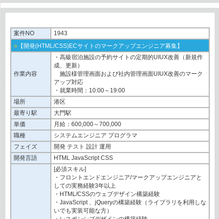
案件NO
1943
»
【開発(HTML/CSS)ECサイトのマークアップエンジニア募集】
・高級宿泊施設の予約サイトの定期的UIUX改善（新規作
成、更新）
作業内容
施設様管理画面および社内管理画面UIUX改善のマーク
アップ対応
・就業時間：10:00～19:00
場所
港区
最寄り駅
大門駅
単価
月給：600,000～700,000
職種
システムエンジニア プログラマ
フェイズ
開発 テスト 設計 運用
開発言語
HTML JavaScript CSS
[必須スキル]
・フロントエンドエンジニア/マークアップエンジニアと
しての実務経験3年以上
・HTML/CSSのウェブデザイン構築経験
・JavaScript 、jQueryの構築経験（ライブラリを利用しな
いでも実装可能な方）
・レスポンシブデザインの構築経験