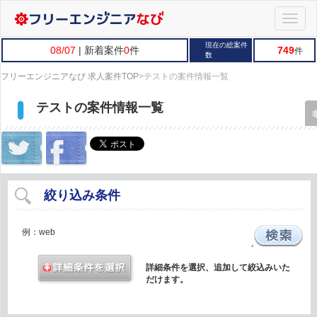
Toggle
naviga
現在の総案件
08/07
| 新着案件
0
件
749
件
数
フリーエンジニアなび 求人案件TOP
>
テストの案件情報一覧
テストの案件情報一覧
絞り込み条件
詳細条件を選択、追加して絞込みいた
だけます。