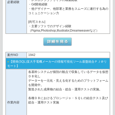
必要経験
・Git開発経験
・他デザイナー、他部署と業務をスムーズに遂行する為の
コミュニケーション力
[尚可スキル]
・主要ソフトでのデザイン経験
（Figma,Photoshop,Illustrator,Dreamweaverなど）
案件NO
1942
»
【開発(SQL)某大手電機メーカーの情報可視化ツール基盤統合ＰＪ＠リ
モート】
各基幹システムが個別の観点で収集しているデータを仮想
ＤＢ化し
データーを一元化・見える化するためのプラットフォーム
を開発中。
製造された成果物の結合・総合・運用テストの実施。
各種ＤＢにおけるプロシージャ・ＳＱＬの結合テスト及び
作業内容
総合・運用テスト実施