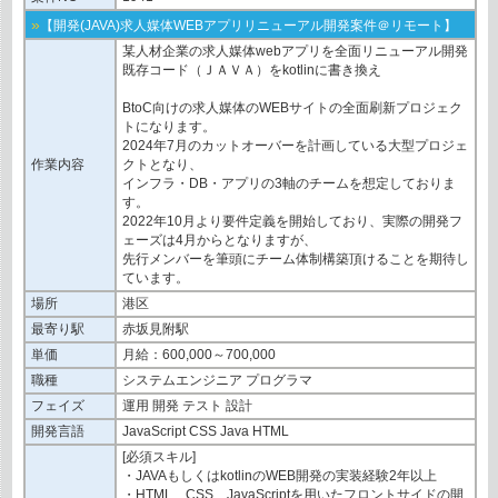
»
【開発(JAVA)求人媒体WEBアプリリニューアル開発案件＠リモート】
某人材企業の求人媒体webアプリを全面リニューアル開発
既存コード（ＪＡＶＡ）をkotlinに書き換え
BtoC向けの求人媒体のWEBサイトの全面刷新プロジェク
トになります。
2024年7月のカットオーバーを計画している大型プロジェ
作業内容
クトとなり、
インフラ・DB・アプリの3軸のチームを想定しておりま
す。
2022年10月より要件定義を開始しており、実際の開発フ
ェーズは4月からとなりますが、
先行メンバーを筆頭にチーム体制構築頂けることを期待し
ています。
場所
港区
最寄り駅
赤坂見附駅
単価
月給：600,000～700,000
職種
システムエンジニア プログラマ
フェイズ
運用 開発 テスト 設計
開発言語
JavaScript CSS Java HTML
[必須スキル]
・JAVAもしくはkotlinのWEB開発の実装経験2年以上
・HTML、CSS、JavaScriptを用いたフロントサイドの開