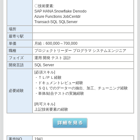
〇技術要素:
SAP HANA Snowflake Denodo
Azure Functions JobCentdr
Transact-SQL SQLServer
場所
最寄り駅
単価
月給：600,000～700,000
職種
プロジェクトリーダー プログラマ システムエンジニア
フェイズ
運用 開発 テスト 設計
開発言語
SQL Server
[必須スキル]
・ＴＬ/ＰＬ経験
・ドキュメントレビュー経験
・ＳＱＬでのデーターの抽出、加工、チューニング経験
必要経験
・単体/結合テストの実施経験
[尚可スキル]
上記技術要素の経験
案件NO
1941