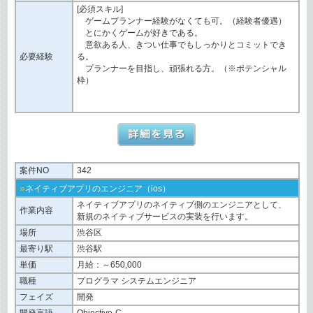
[必須スキル]
ゲームプランナー経験がなくても可。（経験者優遇）
とにかくゲームが好きである。
意欲ある⼈、きつい仕事でもしっかりとコミットでき
必要経験
る。
プランナーを⽬指し、頑張れる⽅。（※ポテンシャル
枠）
案件NO
342
»
ネイティブアプリのエンジニア（ios）
ネイティブアプリのネイティブ側のエンジニアとして、
作業内容
新規のネイティブサービスの実装を⾏います。
場所
渋谷区
最寄り駅
渋谷駅
単価
月給：～650,000
職種
プログラマ システムエンジニア
フェイズ
開発
開発言語
Objective-C