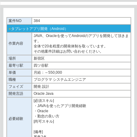
案件NO
384
»
タブレットアプリ開発（Android）
JAVA、Oracleを使ってAndroidのアプリを開発して頂きま
す。
作業内容
全体で20名程度の開発体制を取っています。
その他案件詳細はお問い合わせください。
場所
新宿区
最寄り駅
四ツ谷駅
単価
月給：～550,000
職種
プログラマ システムエンジニア
フェイズ
開発 設計
開発言語
Oracle Java
[必須スキル]
・JAVAを使ったアプリ開発経験
・Oracle
・勤怠の良い方
必要経験
[尚可スキル]
[備考]
募集2名