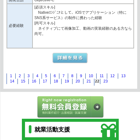
[必須スキル]
Nativeｴﾝｼﾞﾆｱとして、iOSでアプリケーション（特に
SNS系サービス）の制作に携わった経験
[尚可スキル]
必要経験
ネイティブにて画像加⼯、動画の実装経験のある⽅なら
尚可。
1
2
3
4
5
6
7
8
9
10
11
12
13
14
15
16
17
18
19
20
21
22
23
就業活動支援