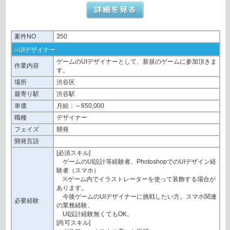
案件NO
350
»
UIデザイナー
ゲームのUIデザイナーとして、新規のゲームに参加頂きま
作業内容
す。
場所
渋谷区
最寄り駅
渋谷駅
単価
月給：～650,000
職種
デザイナー
フェイズ
開発
開発言語
[必須スキル]
ゲームのUI設計等経験者、PhotoshopでのUIデザイン経
験者（スマホ）
※ゲーム内でイラストレーターを使って装飾する場合が
あります。
今後ゲームのUIデザイナーに挑戦したい⽅。スマホ関連
必要経験
の業務経験、
UI設計経験無くてもOK。
[尚可スキル]