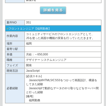
案件NO
351
»
フロントエンジニア【福岡勤務】
コミュニティサービスのフロントエンジニアとして、
作業内容
JSを使った画⾯や機能の実装を⾏っていただきます。
場所
福岡
最寄り駅
単価
月給：～650,000
職種
デザイナー システムエンジニア
フェイズ
開発
開発言語
JavaScript
[必須スキル]
Javascript/HTML5/CSS3をつかって画⾯設計、構築を
してきた経験
必要経験
Javascriptで動的なデータのやり取りなどをサーバー間
と⾏った経験
[備考]
福岡勤務