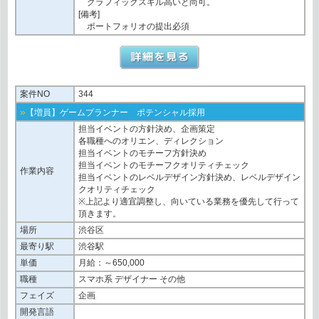
グラフィックスキル⾼いと尚可。
[備考]
ポートフォリオの提出必須
案件NO
344
»
【増員】ゲームプランナー ポテンシャル採用
担当イベントの⽅針決め、企画策定
各職種へのオリエン、ディレクション
担当イベントのモチーフ⽅針決め
担当イベントのモチーフクオリティチェック
作業内容
担当イベントのレベルデザイン⽅針決め、レベルデザイン
クオリティチェック
※上記より適宜調整し、向いている業務を優先して⾏って
頂きます。
場所
渋谷区
最寄り駅
渋谷駅
単価
月給：～650,000
職種
スマホ系 デザイナー その他
フェイズ
企画
開発言語