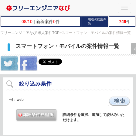
Toggle
naviga
現在の総案件
08/10
| 新着案件
0
件
749
件
数
フリーエンジニアなび 求人案件TOP
>
スマートフォン・モバイルの案件情報一覧
スマートフォン・モバイルの案件情報一覧
絞り込み条件
詳細条件を選択、追加して絞込みいた
だけます。