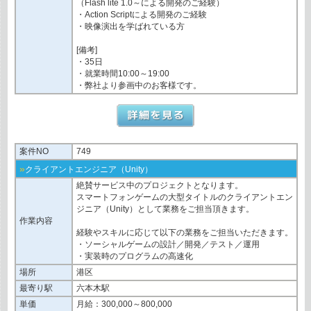
（Flash lite 1.0～による開発のご経験）
・Action Scriptによる開発のご経験
・映像演出を学ばれている方
[備考]
・35日
・就業時間10:00～19:00
・弊社より参画中のお客様です。
案件NO
749
»
クライアントエンジニア（Unity）
絶賛サービス中のプロジェクトとなります。
スマートフォンゲームの大型タイトルのクライアントエン
ジニア（Unity）として業務をご担当頂きます。
作業内容
経験やスキルに応じて以下の業務をご担当いただきます。
・ソーシャルゲームの設計／開発／テスト／運用
・実装時のプログラムの高速化
場所
港区
最寄り駅
六本木駅
単価
月給：300,000～800,000