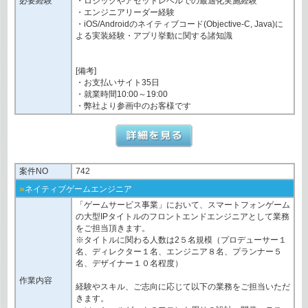
必要経験
・ロジックやアセットレベルでの最適化実施経験
・エンジニアリーダー経験
・iOS/Androidのネイティブコード(Objective-C, Java)に
よる実装経験・アプリ挙動に関する諸知識
[備考]
・お支払いサイト35日
・就業時間10:00～19:00
・弊社より参画中のお客様です
案件NO
742
»
ネイティブゲームエンジニア
「ゲームサービス事業」において、スマートフォンゲーム
の大型IPタイトルのフロントエンドエンジニアとして業務
をご担当頂きます。
※タイトルに関わる人数は2５名規模（プロデューサー１
名、ディレクター１名、エンジニア８名、プランナー５
名、デザイナー１０名程度）
作業内容
経験やスキル、ご志向に応じて以下の業務をご担当いただ
きます。