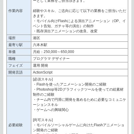
ーとして業務をご担当頂きます。
作業内容
経験やスキル、ご志向に応じて以下の業務をご担当いただ
きます。
・モバイル向けFlashによる演出アニメーション（OP、イ
ベント告知、ガチャ等の演出）の制作
・既存演出アニメーションの改良、改変
場所
港区
最寄り駅
六本木駅
単価
月給：250,000～650,000
職種
プログラマ デザイナー
フェイズ
運用 開発
開発言語
ActionScript
[必須スキル]
・Flashを使ったアニメーション開発のご経験
・Photoshop等2Dグラフィックツールを使っての絵素材
制作のご経験
・チーム内で円滑に開発を進めるために必要なコミュニケ
ーションスキル
・ゲームへの興味関心
[尚可スキル]
必要経験
・モバイルソーシャルゲームに向けたFlashアニメーショ
ン開発のご経験