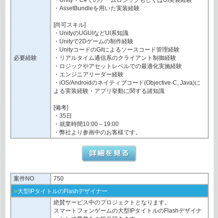
・AssetBundleを用いた実装経験
[尚可スキル]
・UnityのUGUIなどUI系知識
・Unityで2Dゲームの制作経験
・UnityコードのGitによるソースコード管理経験
必要経験
・リアルタイム通信系のクライアント制御経験
・ロジックやアセットレベルでの最適化実施経験
・エンジニアリーダー経験
・iOS/Androidのネイティブコード(Objective-C, Java)に
よる実装経験・アプリ挙動に関する諸知識
[備考]
・35日
・就業時間10:00～19:00
・弊社より参画中のお客様です。
案件NO
750
»
大型IPタイトルのFlashデザイナー
絶賛サービス中のプロジェクトとなります。
スマートフォンゲームの大型IPタイトルのFlashデザイナ