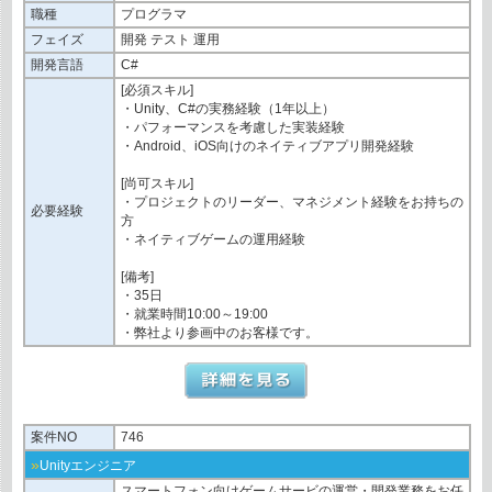
職種
プログラマ
フェイズ
開発 テスト 運用
開発言語
C#
[必須スキル]
・Unity、C#の実務経験（1年以上）
・パフォーマンスを考慮した実装経験
・Android、iOS向けのネイティブアプリ開発経験
[尚可スキル]
・プロジェクトのリーダー、マネジメント経験をお持ちの
必要経験
方
・ネイティブゲームの運用経験
[備考]
・35日
・就業時間10:00～19:00
・弊社より参画中のお客様です。
案件NO
746
»
Unityエンジニア
スマートフォン向けゲームサービの運営・開発業務をお任