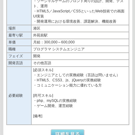
・ソーシャルゲームのフロント周りの設計、開発、テス
ト、運用
・HTML5／JavaScript／CSSといったWeb技術での画面
UI実装
・開発運用における環境改善、課題解決、機能改善
場所
港区
最寄り駅
外苑前駅
単価
月給：300,000～600,000
職種
プログラマ システムエンジニア
フェイズ
開発
開発言語
その他言語
[必須スキル]
・エンジニアとしての実務経験（言語は問いません）
・HTML5、CSS3、js、jQueryの実務経験
・コミュニケーション能力に優れている方
必要経験
[尚可スキル]
・php、mySQLの実務経験
・ゲーム開発、運営経験
[備考]