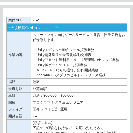
案件NO
752
»
大規模案件のUnityエンジニア
スマートフォン向けゲームサービスの運営・開発業務をお
任せ致します。
・Unityエディタの独自ツール拡張業務
作業内容
・Unity開発環境の最適化/自動化業務
・Unityアセット等利用・メモリ管理等のナレッジ業務
・Unity製ゲームのストア提供業務
・WEBViewまわりの通信、動作開発業務
・Android/iOSアプリのビルド＆リリース業務
場所
港区
最寄り駅
外苑前駅
単価
月給：300,000～850,000
職種
プログラマ システムエンジニア
フェイズ
開発 テスト 設計 運用
開発言語
C#
[必須スキル]
下記のご経験をお持ちでご対応いただける方
・Unity + C#でのゲームロジックもしくはUI実装経験