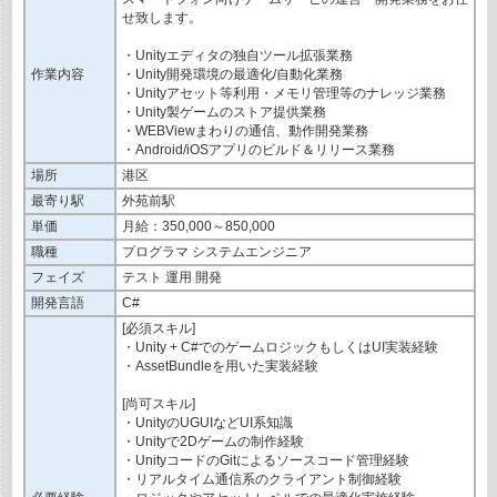
せ致します。
・Unityエディタの独自ツール拡張業務
作業内容
・Unity開発環境の最適化/自動化業務
・Unityアセット等利用・メモリ管理等のナレッジ業務
・Unity製ゲームのストア提供業務
・WEBViewまわりの通信、動作開発業務
・Android/iOSアプリのビルド＆リリース業務
場所
港区
最寄り駅
外苑前駅
単価
月給：350,000～850,000
職種
プログラマ システムエンジニア
フェイズ
テスト 運用 開発
開発言語
C#
[必須スキル]
・Unity + C#でのゲームロジックもしくはUI実装経験
・AssetBundleを用いた実装経験
[尚可スキル]
・UnityのUGUIなどUI系知識
・Unityで2Dゲームの制作経験
・UnityコードのGitによるソースコード管理経験
・リアルタイム通信系のクライアント制御経験