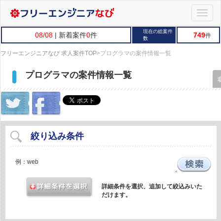
Toggle
naviga
現在の総案件
08/08
| 新着案件
0
件
749
件
数
フリーエンジニアなび 求人案件TOP
>
プログラマの案件情報一覧
プログラマの案件情報一覧
絞り込み条件
詳細条件を選択、追加して絞込みいた
だけます。