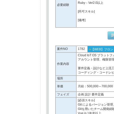
Ruby：Ver2.0以上
必要経験
[尚可スキル]
[備考]
案件NO
1782
»
【WEB】フロ
Cloud IoT OS プラ
アカウント管理、権限管理
作業内容
要件定義・設計など上流
コーディング・コードレ
場所
単価
月給：500,000～700,000
フェイズ
企画 設計 要件定義
[必須スキル]
Git によるバージョン管理
Gitを用いたチーム開発経
Vue.js 1年半以上