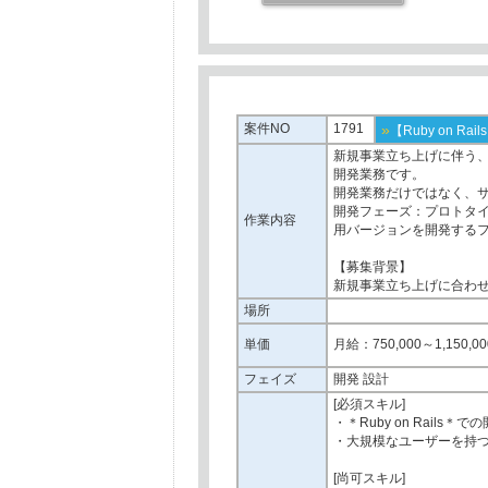
案件NO
1791
»
【Ruby on 
新規事業立ち上げに伴う、
開発業務です。
開発業務だけではなく、
開発フェーズ：プロトタ
作業内容
用バージョンを開発する
【募集背景】
新規事業立ち上げに合わ
場所
単価
月給：750,000～1,150,00
フェイズ
開発 設計
[必須スキル]
・＊Ruby on Rails＊
・大規模なユーザーを持
[尚可スキル]