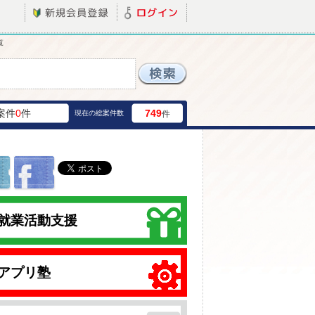
覧
案件
0
件
749
現在の総案件数
件
就業活動支援
アプリ塾