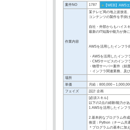
案件NO
1787
»
【WEB】AWSエ
某テレビ局の地上波放送
コンテンツの製作を手掛
自社・外部からもハイス
最新のIT知識や能力が身
作業内容
AWSを活用したインフラ
・AWSを活用したインフ
・CMSサービスのインフ
・物理サーバー案件（頻
・インフラ関連業務、及
場所
単価
月給：800,000～1,000,00
フェイズ
設計 企画
[必須スキル]
以下の2点の経験/能力が
1.AWSを活用したイン
2.基本的なプログラム作
推奨：Python（チーム
＊プログラムの基本に加え