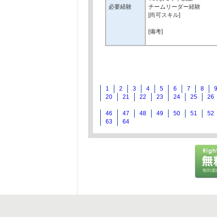
必要経験
チームリーダー経験
[尚可スキル]
[備考]
1
2
3
4
5
6
7
8
20
21
22
23
24
25
26
46
47
48
49
50
51
52
63
64