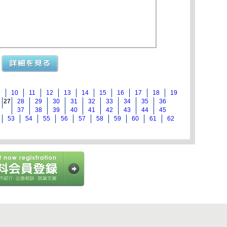
9
10
11
12
13
14
15
16
17
18
19
27
28
29
30
31
32
33
34
35
36
37
38
39
40
41
42
43
44
45
53
54
55
56
57
58
59
60
61
62