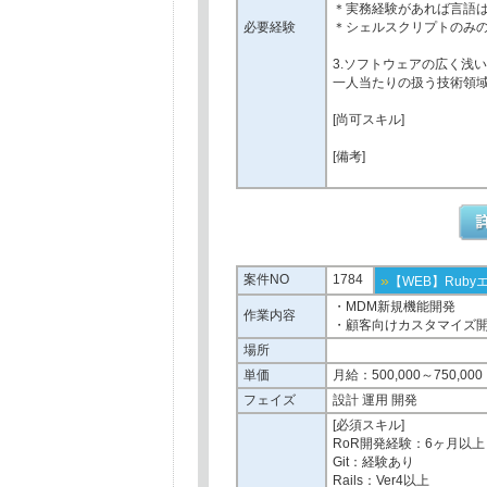
＊実務経験があれば言語
必要経験
＊シェルスクリプトのみの
3.ソフトウェアの広く浅
一人当たりの扱う技術領
[尚可スキル]
[備考]
案件NO
1784
»
【WEB】Ruby
・MDM新規機能開発
作業内容
・顧客向けカスタマイズ
場所
単価
月給：500,000～750,000
フェイズ
設計 運用 開発
[必須スキル]
RoR開発経験：6ヶ月以上
Git：経験あり
Rails：Ver4以上