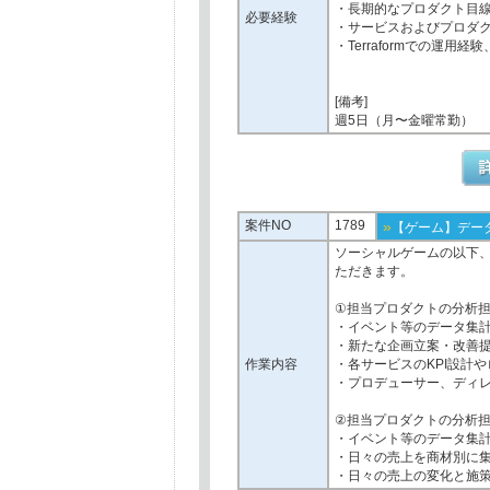
・長期的なプロダクト目
必要経験
・サービスおよびプロダ
・Terraformでの運用
[備考]
週5日（月〜金曜常勤）
案件NO
1789
»
【ゲーム】データ
ソーシャルゲームの以下
ただきます。
①担当プロダクトの分析
・イベント等のデータ集
・新たな企画立案・改善
作業内容
・各サービスのKPI設計
・プロデューサー、ディ
②担当プロダクトの分析
・イベント等のデータ集
・日々の売上を商材別に
・日々の売上の変化と施