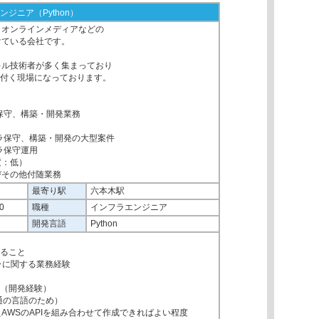
ンジニア（Python）
、オンラインメディアなどの
けている会社です。
キル技術者が多く集まっており
に付く現場になっております。
保守、構築・開発業務
ラ保守、構築・開発の大型案件
ラ保守運用
度：低）
びその他付随業務
最寄り駅
六本木駅
0
職種
インフラエンジニア
開発言語
Python
あること
フラに関する業務経験
成（開発経験）
共通の言語のため）
AWSのAPIを組み合わせて作成できればよい程度