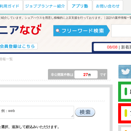
紹介しています。シェアハウスを用意し積極的に上京支援を行っております。 | 設計の案件情報一
08/08
| 新着
情報一覧
27
非公開案件数は
です
件
を選択、追加して絞込みいただけます。