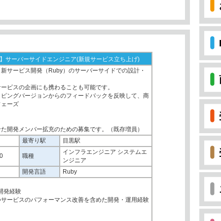
Rails】サーバーサイドエンジニア(新規サービス立ち上げ)
新サービス開発（Ruby）のサーバーサイドでの設計・
サービスの企画にも携わることも可能です。
イピングバージョンからのフィードバックを反映して、商
フェーズ
せた開発メンバー拡充のための募集です。（既存増員）
最寄り駅
目黒駅
インフラエンジニア システムエ
0
職種
ンジニア
開発言語
Ruby
での開発経験
つサービスのパフォーマンス改善を含めた開発・運用経験