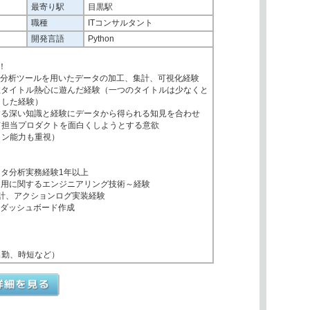
最寄り駅
目黒駅
職種
ITコンサルタント
開発言語
Python
！
などの分析ツールを用いたデータの加工、集計、可視化経験
数タイトル熱心に遊んだ経験（一つのタイトルは少なくと
イした経験）
する深い知識と経験にデータから得られる知見を合わせ
て担当プロダクトを面白くしようとする意欲
ョン能力も重視）
タ分析実務経験1年以上
運用に関するエンジニアリング技術～経験
設計、アクションログ実装経験
、ダッシュボード作成
出勤、時短など）