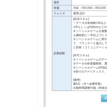
場所
単価
月給：550,000～850,000
フェイズ
運用 設計
[必須スキル]
！データ分析経験1年以上
①RもしくはPython
②ソーシャルゲームを複
も継続的に一年以上プレ
③ソーシャルゲームに関
て、プランナーと協力し
と技術（コミュニケーシ
必要経験
[尚可スキル]
①ソーシャルゲームのデー
②データ分析基盤開発、
③ソーシャルゲームKPI
④BIでのアナリティクス
[備考]
週5日（月〜金曜常勤）
出勤時間調整可能（時差