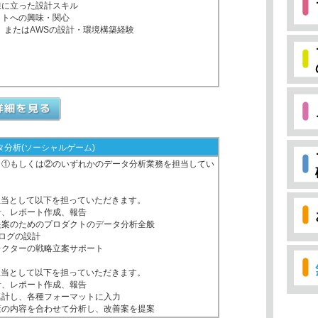
線に立った設計スキル
クトへの興味・関心
経験、またはAWSの設計・環境構築経験
分析(ソーシャルゲーム)
、①もしくは②のいずれかのデータ分析業務を担当してい
担当として以下を担っていただきます。
計、レポート作成、報告
提案のためのプロダクトのデータ分析全般
やログの設計
レクターの戦略立案サポート
担当として以下を担っていただきます。
計、レポート作成、報告
集計し、各種フォーマットに入力
策の内容を合わせて分析し、改善案を提案